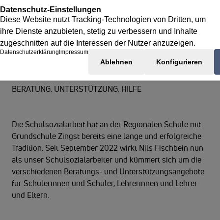
Schulsozialarbeit
BERATUNG. UNTERSTÜTZUNG. HILFE
Die Schulsozialarbeit hat an der Regionalen Schule mit
Grundschule Zingst bereits eine lange und erfolgreiche
Tradition. Seit September 2022 wirkt Nils Fischbein nun
als unser Schulsozialarbeiter und kümmert sich um die
verschiedenen Beratungs- und Unterstützungsangebote
für Schülerinnen und Schüler, Lehrerinnen und Lehrer
und Eltern.